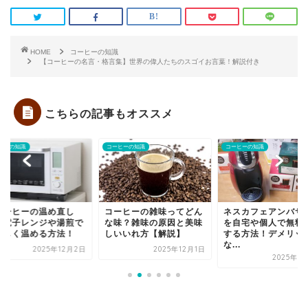
HOME
コーヒーの知識
【コーヒーの名言・格言集】世界の偉人たちのスゴイお言葉！解説付き
こちらの記事もオススメ
ヒーの知識
コーヒーの知識
コーヒーの知識
コーヒーの温め直し
コーヒーの雑味ってどん
ネスカフェアンバサ
】電子レンジや湯煎で
な味？雑味の原因と美味
を自宅や個人で無料
味しく温める方法！
しいいれ方【解説】
する方法！デメリッ
な...
2025年12月2日
2025年12月1日
2025年1