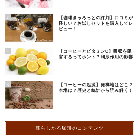
8
【珈琲きゃろっとの評判】口コミが
怪しい？お試しセットを購入してレ
ビュー！
9
【コーヒーとビタミンC】吸収を阻
害するってホント？利尿作用の影響
10
【コーヒーの起源】発祥地はどこ？
本場は？歴史と統計から読み解く！
暮らしかる珈琲のコンテンツ